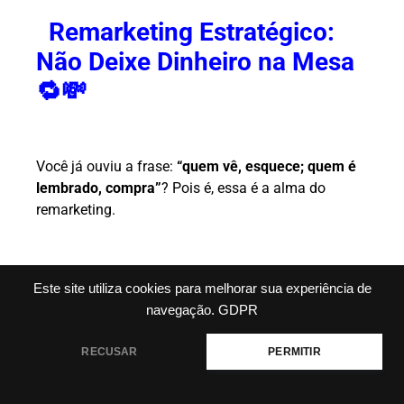
Remarketing Estratégico:
Não Deixe Dinheiro na Mesa
🔁💸
Você já ouviu a frase:
“quem vê, esquece; quem é
lembrado, compra”
? Pois é, essa é a alma do
remarketing.
Imagina a cena: a pessoa entra na sua página, olha
Este site utiliza cookies para melhorar sua experiência de
o produto, quase clica… mas sai porque o cachorro
navegação.
GDPR
latiu, a internet caiu ou simplesmente porque
esqueceu. Isso acontece o tempo todo. A boa
RECUSAR
PERMITIR
notícia?
Com remarketing, você traz essa pessoa
de volta no momento certo, com a mensagem