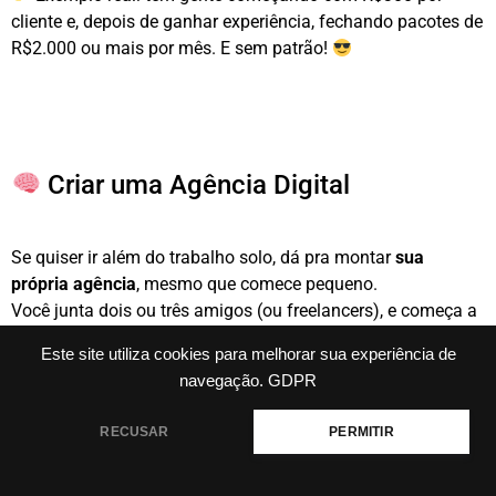
cliente e, depois de ganhar experiência, fechando pacotes de
R$2.000 ou mais por mês. E sem patrão!
Criar uma Agência Digital
Se quiser ir além do trabalho solo, dá pra montar
sua
própria agência
, mesmo que comece pequeno.
Você junta dois ou três amigos (ou freelancers), e começa a
atender empresas que precisam de presença online
,
Este site utiliza cookies para melhorar sua experiência de
fazendo tudo: tráfego, conteúdo, branding, etc.
navegação.
GDPR
RECUSAR
PERMITIR
Exemplo: uma agência pequena pode faturar R$10 mil
por mês atendendo 4 clientes com pacotes completos.