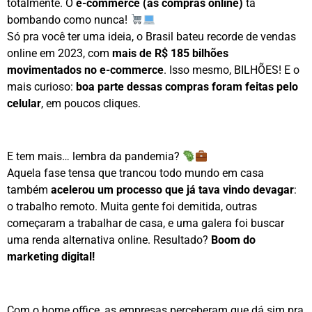
totalmente. O
e-commerce (as compras online)
tá
bombando como nunca!
Só pra você ter uma ideia, o Brasil bateu recorde de vendas
online em 2023, com
mais de R$ 185 bilhões
movimentados no e-commerce
. Isso mesmo, BILHÕES! E o
mais curioso:
boa parte dessas compras foram feitas pelo
celular
, em poucos cliques.
E tem mais… lembra da pandemia?
Aquela fase tensa que trancou todo mundo em casa
também
acelerou um processo que já tava vindo devagar
:
o trabalho remoto. Muita gente foi demitida, outras
começaram a trabalhar de casa, e uma galera foi buscar
uma renda alternativa online. Resultado?
Boom do
marketing digital!
Com o home office, as empresas perceberam que dá sim pra