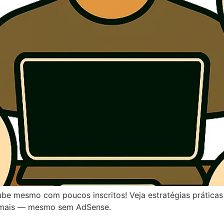
e mesmo com poucos inscritos! Veja estratégias práticas
ito mais — mesmo sem AdSense.