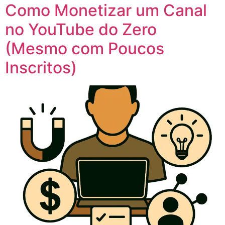
Como Monetizar um Canal
no YouTube do Zero
(Mesmo com Poucos
Inscritos)