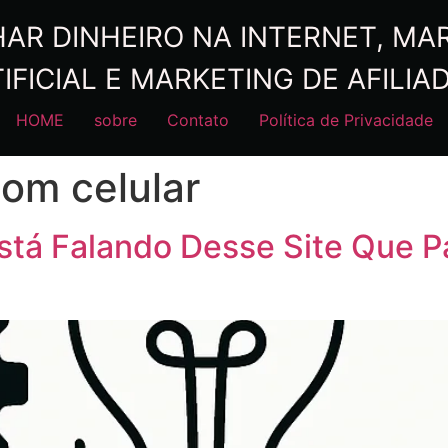
R DINHEIRO NA INTERNET, MARK
IFICIAL E MARKETING DE AFILIA
HOME
sobre
Contato
Política de Privacidade
com celular
tá Falando Desse Site Que P