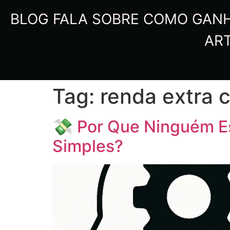
BLOG FALA SOBRE COMO GANHA
ART
Tag:
renda extra 
💸 Por Que Ninguém Es
Simples?