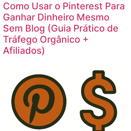
Como Usar o Pinterest Para
Ganhar Dinheiro Mesmo
Sem Blog (Guia Prático de
Tráfego Orgânico +
Afiliados)