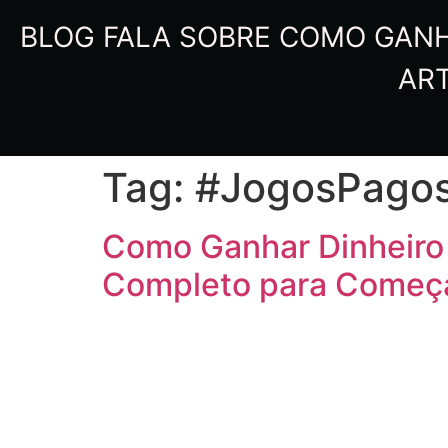
BLOG FALA SOBRE COMO GANHA
ART
Tag:
#JogosPago
Como Ganhar Dinheiro 
Completo para Começar