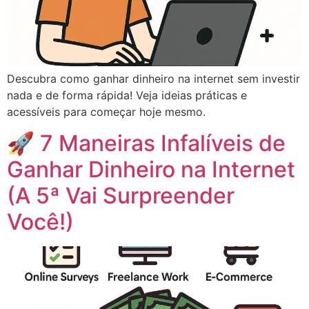
Descubra como ganhar dinheiro na internet sem investir
nada e de forma rápida! Veja ideias práticas e
acessíveis para começar hoje mesmo.
🚀 7 Maneiras Infalíveis de
Ganhar Dinheiro na Internet
(A 5ª Vai Surpreender
Você!)