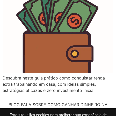
Descubra neste guia prático como conquistar renda
extra trabalhando em casa, com ideias simples,
estratégias eficazes e zero investimento inicial.
BLOG FALA SOBRE COMO GANHAR DINHEIRO NA
INTERNET, MARKETING DIGITAL, INTELIGÊNCIA
Este site utiliza cookies para melhorar sua experiência de