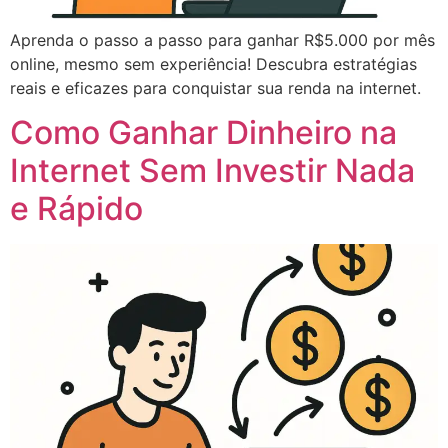
Aprenda o passo a passo para ganhar R$5.000 por mês
online, mesmo sem experiência! Descubra estratégias
reais e eficazes para conquistar sua renda na internet.
Como Ganhar Dinheiro na
Internet Sem Investir Nada
e Rápido