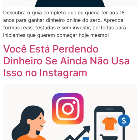
Descubra o guia completo que eu queria ter aos 18
anos para ganhar dinheiro online do zero. Aprenda
formas reais, testadas e sem investir, perfeitas para
iniciantes que querem começar hoje mesmo!
Você Está Perdendo
Dinheiro Se Ainda Não Usa
Isso no Instagram