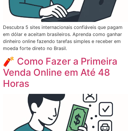
Descubra 5 sites internacionais confiáveis que pagam
em dólar e aceitam brasileiros. Aprenda como ganhar
dinheiro online fazendo tarefas simples e receber em
moeda forte direto no Brasil.
🧨 Como Fazer a Primeira
Venda Online em Até 48
Horas