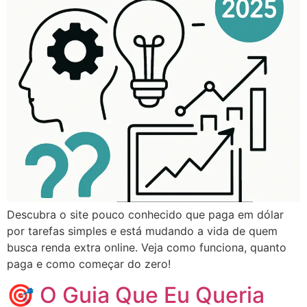
Descubra o site pouco conhecido que paga em dólar
por tarefas simples e está mudando a vida de quem
busca renda extra online. Veja como funciona, quanto
paga e como começar do zero!
🎯 O Guia Que Eu Queria