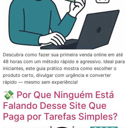
Descubra como fazer sua primeira venda online em até
48 horas com um método rápido e agressivo. Ideal para
iniciantes, este guia prático mostra como escolher o
produto certo, divulgar com urgência e converter
rápido — mesmo sem experiência!
💸 Por Que Ninguém Está
Falando Desse Site Que
Paga por Tarefas Simples?