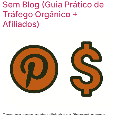
Sem Blog (Guia Prático de
Tráfego Orgânico +
Afiliados)
Descubra como ganhar dinheiro no Pinterest mesmo